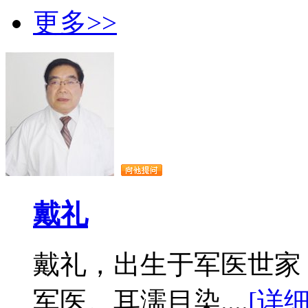
更多>>
戴礼
戴礼，出生于军医世家
军医。耳濡目染....
[详细