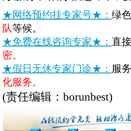
★网络预约挂专家号★：
绿
队
等候。
★免费在线咨询专家★：
直
密。
★假日无休专家门诊★：
服
化服务。
(责任编辑：borunbest)