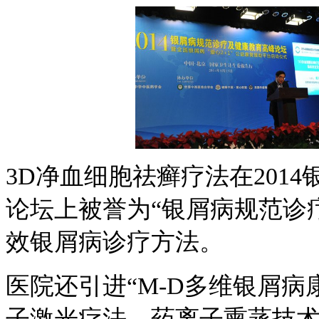
3D净血细胞祛癣疗法在201
论坛上被誉为“银屑病规范诊
效银屑病诊疗方法。
医院还引进“M-D多维银屑病康
子激光疗法、药离子熏蒸技